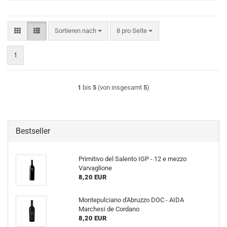
Sortieren nach
pro Seite
Sortieren nach
8 pro Seite
1
1
bis
5
(von insgesamt
5
)
Bestseller
Primitivo del Salento IGP - 12 e mezzo
Varvaglione
8,20 EUR
Montepulciano d'Abruzzo DOC - AIDA
Marchesi de Cordano
8,20 EUR