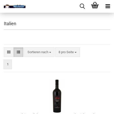
Italien
Sortieren nach
pro Seite
Sortieren nach
8 pro Seite
1