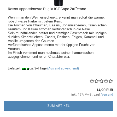
Rosso Appassimento Puglia IGT Capo Zafferano
Wenn man den Wein einschenkt, erkennt man sofort die warme,
rot-schwarze Farbe mit tiefem Kern.
Die Aromen von Pflaumen, Cassis, Johannisbeeren, italienischen
Kräutern und Kakao strömen verführerisch in die Nase.
Sein mundfüllender, breiter und cremiger Geschmack mit üppigen,
dunklen Kirschfrüchten, Cassis, Rosinen, Feigen, Karamell und
Vanille umgarnen den Gaumen.
Verführerisches Appassimento mit der üppigen Frucht von
Amarone.
Im Finish vernimmt man nochmals seinen harmonischen,
ausgeglichenen und reifen Charakter war.
Lieferzeit:
ca. 3-4 Tage
(Ausland abweichend)
14,90 EUR
inkl. 19% MwSt. zzgl.
Versand
ZUM ARTIKEL