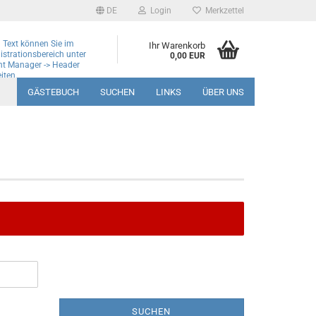
DE
Login
Merkzettel
 Text können Sie im
Ihr Warenkorb
strationsbereich unter
0,00 EUR
nt Manager -> Header
iten.
GÄSTEBUCH
SUCHEN
LINKS
ÜBER UNS
SUCHEN