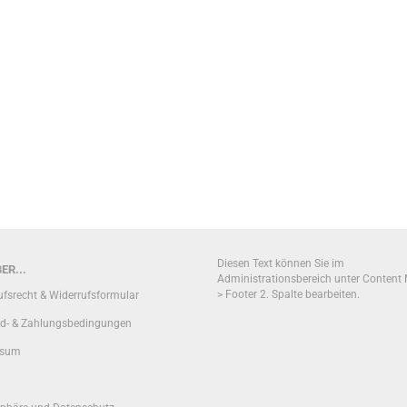
Diesen Text können Sie im
ER...
Administrationsbereich unter Content
> Footer 2. Spalte bearbeiten.
ufsrecht & Widerrufsformular
d- & Zahlungsbedingungen
ssum