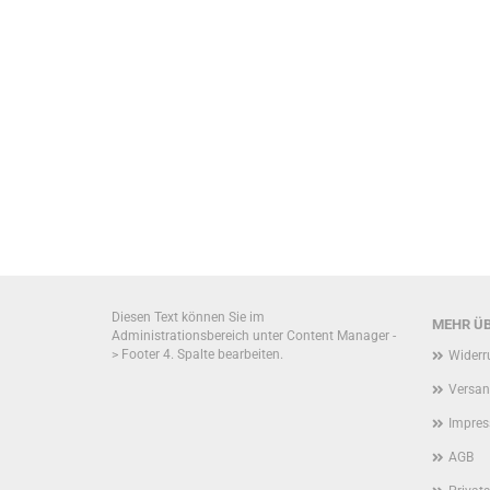
SUCHEN?
Diesen Text können Sie im
MEHR ÜB
Administrationsbereich unter Content Manager -
> Footer 4. Spalte bearbeiten.
Widerr
Versan
Impre
AGB