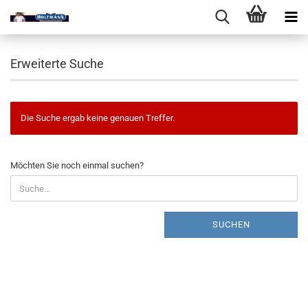
Erweiterte Suche
Die Suche ergab keine genauen Treffer.
MÖCHTEN
Möchten Sie noch einmal suchen?
SIE
NOCH
EINMAL
SUCHEN?
SUCHEN