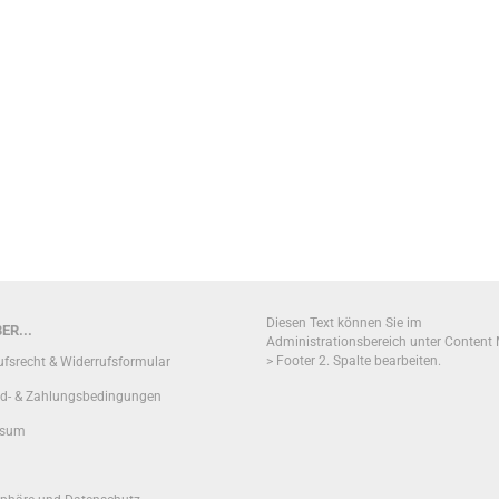
Diesen Text können Sie im
ER...
Administrationsbereich unter Content
> Footer 2. Spalte bearbeiten.
ufsrecht & Widerrufsformular
d- & Zahlungsbedingungen
ssum