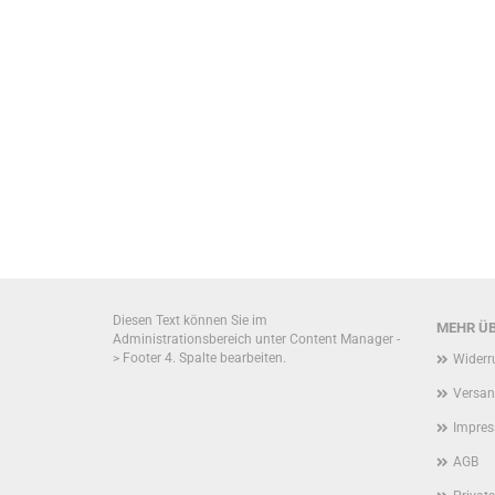
SUCHEN?
Diesen Text können Sie im
MEHR ÜB
Administrationsbereich unter Content Manager -
> Footer 4. Spalte bearbeiten.
Widerr
Versan
Impre
AGB