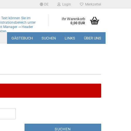
DE
Login
Merkzettel
 Text können Sie im
Ihr Warenkorb
strationsbereich unter
0,00 EUR
nt Manager -> Header
iten.
GÄSTEBUCH
SUCHEN
LINKS
ÜBER UNS
SUCHEN