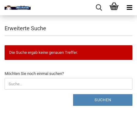
Erweiterte Suche
Die Suche ergab keine genauen Treffer.
MÖCHTEN
Möchten Sie noch einmal suchen?
SIE
NOCH
EINMAL
SUCHEN?
SUCHEN