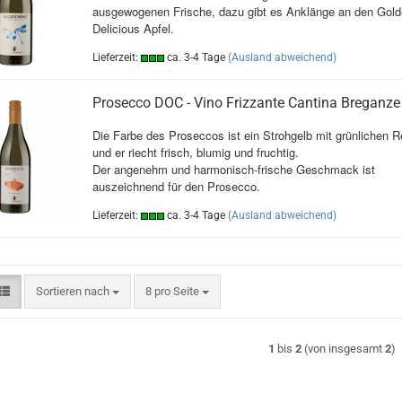
ausgewogenen Frische, dazu gibt es Anklänge an den Gold
Delicious Apfel.
Lieferzeit:
ca. 3-4 Tage
(Ausland abweichend)
Prosecco DOC - Vino Frizzante Cantina Breganze
Die Farbe des Proseccos ist ein Strohgelb mit grünlichen R
und er riecht frisch, blumig und fruchtig.
Der angenehm und harmonisch-frische Geschmack ist
auszeichnend für den Prosecco.
Lieferzeit:
ca. 3-4 Tage
(Ausland abweichend)
Sortieren nach
pro Seite
Sortieren nach
8 pro Seite
1
bis
2
(von insgesamt
2
)