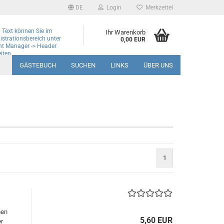
DE
Login
Merkzettel
 Text können Sie im
Ihr Warenkorb
strationsbereich unter
0,00 EUR
nt Manager -> Header
iten.
GÄSTEBUCH
SUCHEN
LINKS
ÜBER UNS
1
hen
5,60 EUR
r