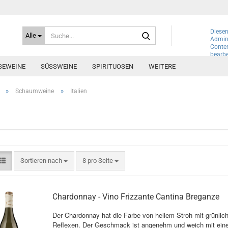
Suche...
Diesen
Alle
Admini
Conte
bearbe
SEWEINE
SÜSSWEINE
SPIRITUOSEN
WEITERE
»
»
Schaumweine
Italien
Sortieren nach
pro Seite
Sortieren nach
8 pro Seite
Chardonnay - Vino Frizzante Cantina Breganze
Der Chardonnay hat die Farbe von hellem Stroh mit grünlic
Reflexen. Der Geschmack ist angenehm und weich mit eine