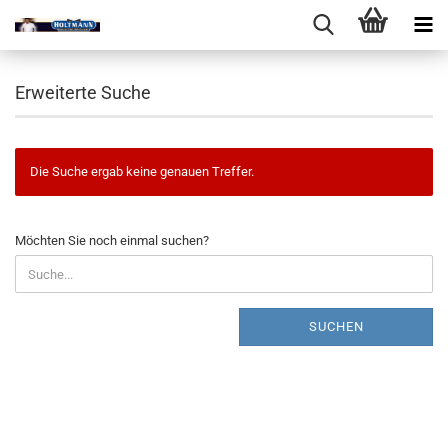
Erweiterte Suche
Die Suche ergab keine genauen Treffer.
MÖCHTEN
Möchten Sie noch einmal suchen?
SIE
NOCH
EINMAL
SUCHEN?
SUCHEN