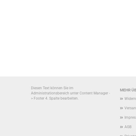
SUCHEN?
Diesen Text können Sie im
MEHR ÜB
Administrationsbereich unter Content Manager -
> Footer 4. Spalte bearbeiten.
Widerr
Versan
Impre
AGB