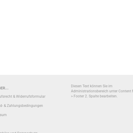
Diesen Text können Sie im
ER...
Administrationsbereich unter Content
> Footer 2. Spalte bearbeiten.
ufsrecht & Widerrufsformular
d- & Zahlungsbedingungen
ssum