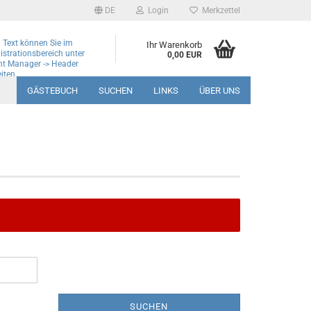
DE
Login
Merkzettel
 Text können Sie im
Ihr Warenkorb
strationsbereich unter
0,00 EUR
nt Manager -> Header
iten.
GÄSTEBUCH
SUCHEN
LINKS
ÜBER UNS
SUCHEN