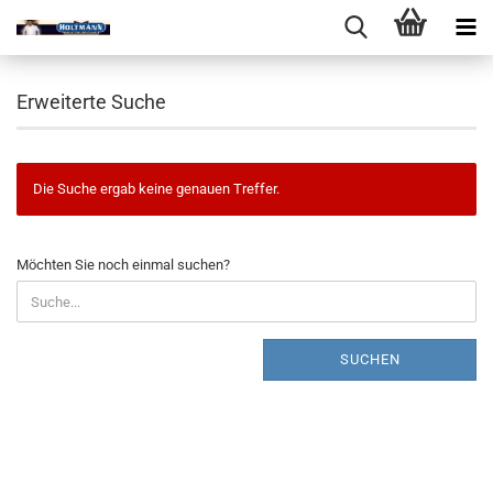
Erweiterte Suche
Die Suche ergab keine genauen Treffer.
MÖCHTEN
Möchten Sie noch einmal suchen?
SIE
NOCH
EINMAL
SUCHEN?
SUCHEN