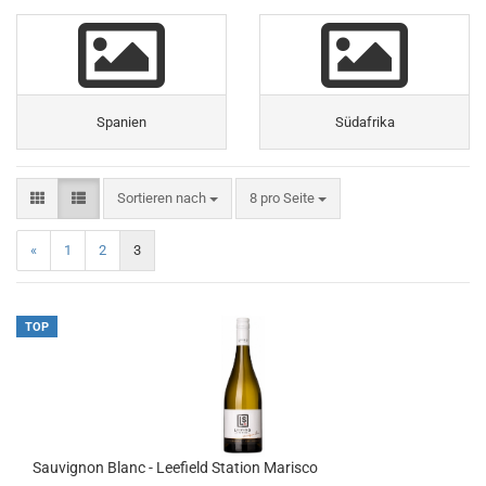
Spanien
Südafrika
Sortieren nach
pro Seite
Sortieren nach
8 pro Seite
«
1
2
3
TOP
Sauvignon Blanc - Leefield Station Marisco