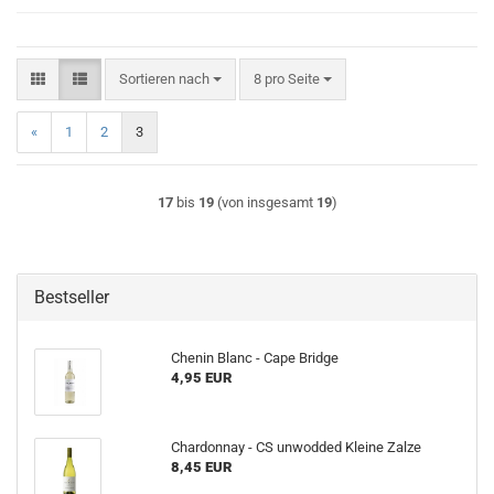
Sortieren nach
pro Seite
Sortieren nach
8 pro Seite
«
1
2
3
17
bis
19
(von insgesamt
19
)
Bestseller
Chenin Blanc - Cape Bridge
4,95 EUR
Chardonnay - CS unwodded Kleine Zalze
8,45 EUR