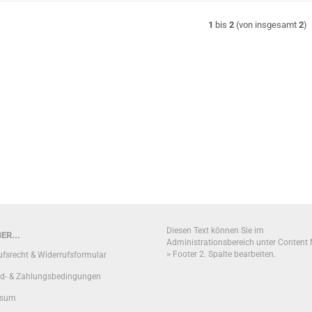
1
bis
2
(von insgesamt
2
)
Diesen Text können Sie im
ER...
Administrationsbereich unter Content
> Footer 2. Spalte bearbeiten.
ufsrecht & Widerrufsformular
d- & Zahlungsbedingungen
ssum