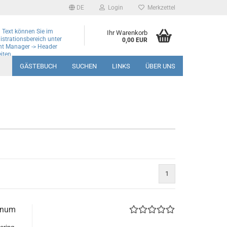
DE
Login
Merkzettel
 Text können Sie im
Ihr Warenkorb
strationsbereich unter
0,00 EUR
nt Manager -> Header
iten.
GÄSTEBUCH
SUCHEN
LINKS
ÜBER UNS
1
gnum