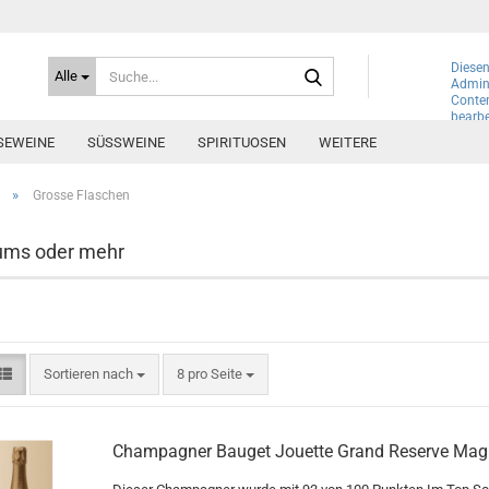
Suche...
Diesen
Alle
Admini
Conte
bearbe
SEWEINE
SÜSSWEINE
SPIRITUOSEN
WEITERE
»
Grosse Flaschen
ms oder mehr
Sortieren nach
pro Seite
Sortieren nach
8 pro Seite
Champagner Bauget Jouette Grand Reserve Ma