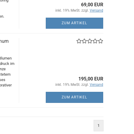
oring
69,00 EUR
inkl. 19% MwSt. zzgl.
Versand
en.
ZUM ARTIKEL
gnum
 Blumen
ndruck im
anze
stetem
195,00 EUR
ses
inkl. 19% MwSt. zzgl.
Versand
rativer
ZUM ARTIKEL
1