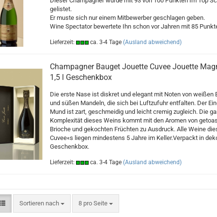
Dieser Champagner wurde mit 93 von 100 Punkten Im Top Sc
gelistet.
Er muste sich nur einem Mitbewerber geschlagen geben.
Wine Spectator bewertete Ihn schon vor Jahren mit 85 Punkt
Lieferzeit:
ca. 3-4 Tage
(Ausland abweichend)
Champagner Bauget Jouette Cuvee Jouette Ma
1,5 l Geschenkbox
Die erste Nase ist diskret und elegant mit Noten von weißen
und süßen Mandeln, die sich bei Luftzufuhr entfalten. Der Ei
Mund ist zart, geschmeidig und leicht cremig zugleich. Die g
Komplexität dieses Weins kommt mit den Aromen von getoa
Brioche und gekochten Früchten zu Ausdruck. Alle Weine die
Cuvee«s liegen mindestens 5 Jahre im Keller.Verpackt in deko
Geschenkbox.
Lieferzeit:
ca. 3-4 Tage
(Ausland abweichend)
Sortieren nach
pro Seite
Sortieren nach
8 pro Seite