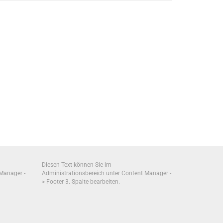
Diesen Text können Sie im
 Manager -
Administrationsbereich unter Content Manager -
> Footer 3. Spalte bearbeiten.