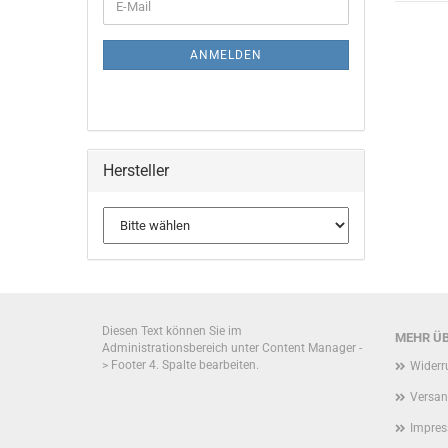
E-
ZUR
Mail
NEWSLETTER-
ANMELDUNG
ANMELDEN
Hersteller
Diesen Text können Sie im
MEHR ÜB
Administrationsbereich unter Content Manager -
> Footer 4. Spalte bearbeiten.
Widerr
Versan
Impre