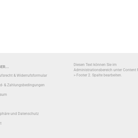
Diesen Text können Sie im
ER...
Administrationsbereich unter Content
> Footer 2. Spalte bearbeiten.
ufsrecht & Widerrufsformular
d- & Zahlungsbedingungen
ssum
sphäre und Datenschutz
t