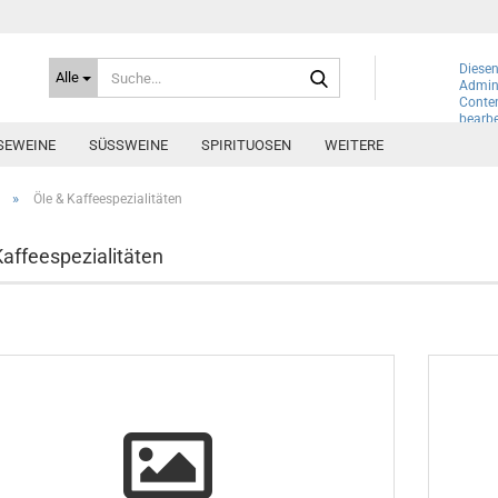
Suche...
Diesen
Alle
Admini
Conte
bearbe
SEWEINE
SÜSSWEINE
SPIRITUOSEN
WEITERE
»
Öle & Kaffeespezialitäten
Kaffeespezialitäten