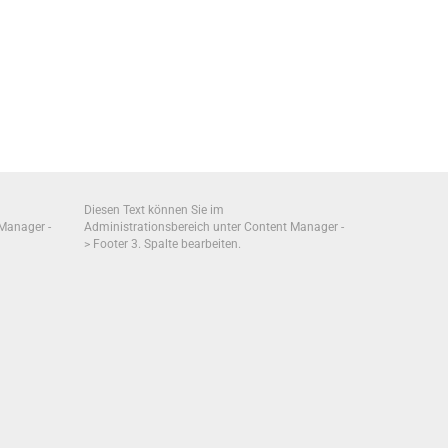
Diesen Text können Sie im
 Manager -
Administrationsbereich unter Content Manager -
> Footer 3. Spalte bearbeiten.