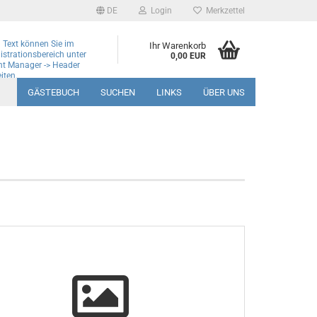
DE
Login
Merkzettel
 Text können Sie im
Ihr Warenkorb
strationsbereich unter
0,00 EUR
nt Manager -> Header
iten.
GÄSTEBUCH
SUCHEN
LINKS
ÜBER UNS