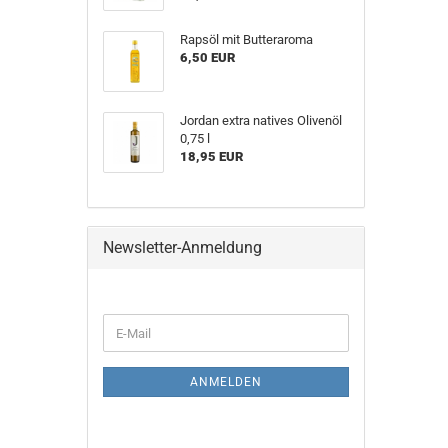
Rapsöl mit Butteraroma
6,50 EUR
Jordan extra natives Olivenöl
0,75 l
18,95 EUR
Newsletter-Anmeldung
WEITER
E-
ZUR
Mail
NEWSLETTER-
ANMELDUNG
ANMELDEN